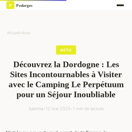
Accueil
›
Actu
ACTU
Découvrez la Dordogne : Les
Sites Incontournables à Visiter
avec le Camping Le Perpétuum
pour un Séjour Inoubliable
Sabrina
•
12 mai 2025
•
1 min de lecture